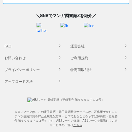
＼SNSでマンガ図書館Zを紹介／
FAQ
運営会社
お問い合わせ
ご利用規約
プライバシーポリシー
特定商取引法
アップロード方法
ＡＢＪマークは、この電子書店・電子書籍配信サービスが、著作権者からコン
テンツ使用許諾を得た正規版配信サービスであることを示す登録商標（登録番
号 第６０９１７１３号）です。ABJマークの詳細、ABJマークを掲示している
サービスの一覧は
こちら