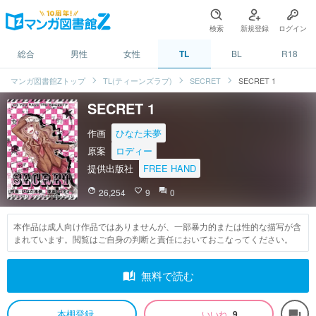
検索
新規登録
ログイン
総合
男性
女性
TL
BL
R18
マンガ図書館Zトップ
TL(ティーンズラブ)
SECRET
SECRET 1
SECRET 1
作画
ひなた未夢
原案
ロディー
提供出版社
FREE HAND
face
26,254
favorite_border
9
question_answer
0
本作品は成人向け作品ではありませんが、一部暴力的または性的な描写が含
まれています。閲覧はご自身の判断と責任においておこなってください。
auto_stories
無料で読む
本棚登録
いいね
9
forum