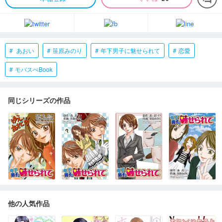
あおい
笹原みのり
年下男子に魅せられて
恋愛
モバスぺBook
同じシリーズの作品
他の人気作品