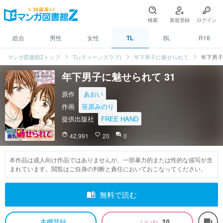
検索
新規登録
ログイン
総合
男性
女性
TL
BL
R18
マンガ図書館Zトップ
TL(ティーンズラブ)
年下男子に魅せられて
年下男子
年下男子に魅せられて 31
原作
あおい
作画
笹原みのり
提供出版社
FREE HAND
face
42,991
favorite_border
20
question_answer
0
本作品は成人向け作品ではありませんが、一部暴力的または性的な描写が含
まれています。閲覧はご自身の判断と責任においておこなってください。
auto_stories
無料で読む
本棚登録
いいね
20
forum