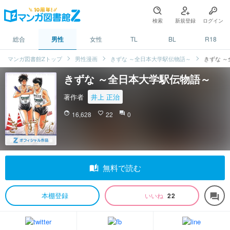
検索
新規登録
ログイン
総合
男性
女性
TL
BL
R18
マンガ図書館Zトップ
男性漫画
きずな ～全日本大学駅伝物語～
きずな 
きずな ～全日本大学駅伝物語～
著作者
井上 正治
face
16,628
favorite_border
22
question_answer
0
auto_stories
無料で読む
本棚登録
いいね
22
forum