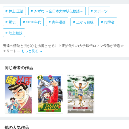
井上 正治
きずな ～全日本大学駅伝物語～
スポーツ
駅伝
2010年代
青年漫画
上から目線
指導者
陸上競技
男達の情熱と涙が心を沸騰させる井上正治先生の大学駅伝ロマン傑作が登場☆
エリート
…
もっと見る
keyboard_arrow_down
同じ著者の作品
他の人気作品