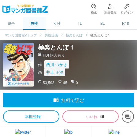
検索
新規登録
ログイン
総合
男性
女性
TL
BL
R18
マンガ図書館Zトップ
男性漫画
極楽とんぼ
極楽とんぼ 1
極楽とんぼ 1
picture_as_pdf
PDF購入有り
作
西川 つかさ
画
井上 正治
face
53,593
favorite_border
45
question_answer
0
auto_stories
無料で読む
本棚登録
いいね
45
forum