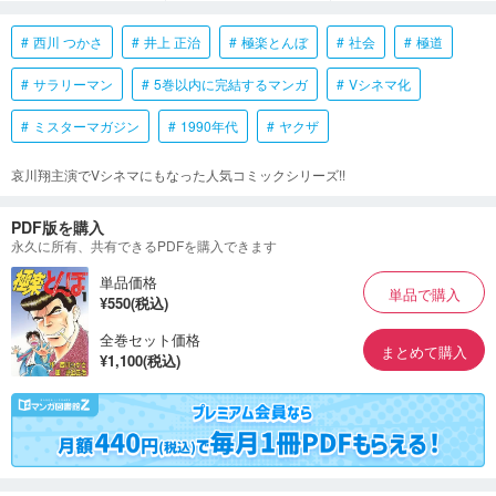
西川 つかさ
井上 正治
極楽とんぼ
社会
極道
サラリーマン
5巻以内に完結するマンガ
Vシネマ化
ミスターマガジン
1990年代
ヤクザ
哀川翔主演でVシネマにもなった人気コミックシリーズ!!
PDF版を購入
永久に所有、共有できるPDFを購入できます
単品価格
単品で購入
¥550(税込)
全巻セット価格
まとめて購入
¥1,100(税込)