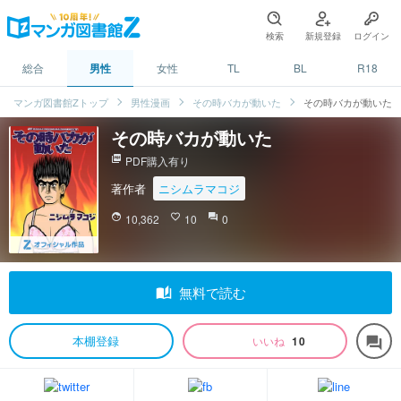
検索
新規登録
ログイン
総合
男性
女性
TL
BL
R18
マンガ図書館Zトップ
男性漫画
その時バカが動いた
その時バカが動いた
その時バカが動いた
picture_as_pdf
PDF購入有り
著作者
ニシムラマコジ
face
10,362
favorite_border
10
question_answer
0
auto_stories
無料で読む
本棚登録
いいね
10
forum