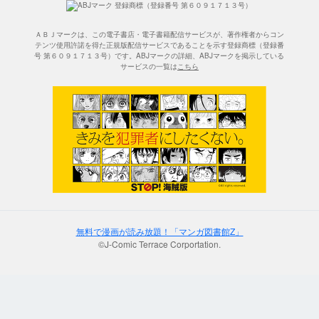
ＡＢＪマークは、この電子書店・電子書籍配信サービスが、著作権者からコン
テンツ使用許諾を得た正規版配信サービスであることを示す登録商標（登録番
号 第６０９１７１３号）です。ABJマークの詳細、ABJマークを掲示している
サービスの一覧は
こちら
無料で漫画が読み放題！「マンガ図書館Z」
©J-Comic Terrace Corportation.