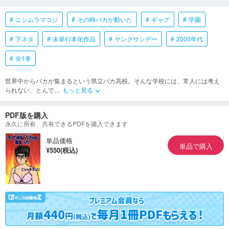
ニシムラマコジ
その時バカが動いた
ギャグ
学園
下ネタ
未単行本化作品
ヤングサンデー
2000年代
全1巻
世界中からバカが集まるという県立バカ高校。そんな学校には、常人には考え
られない、とんで
…
もっと見る
keyboard_arrow_down
PDF版を購入
永久に所有、共有できるPDFを購入できます
単品価格
単品で購入
¥550(税込)