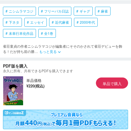
ニシムラマコジ
フリーバカ日誌
ギャグ
麻雀
下ネタ
エッセイ
近代麻雀
2000年代
未単行本化作品
全1巻
雀荘童貞の作者ニシムラマコジが編集者にそそのかされて雀荘デビューを飾
る！だが持ち前の勝
…
もっと見る
keyboard_arrow_down
PDF版を購入
永久に所有、共有できるPDFを購入できます
単品価格
単品で購入
¥220(税込)