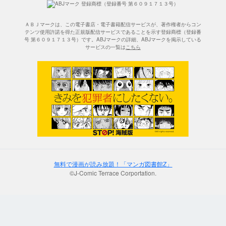
ＡＢＪマークは、この電子書店・電子書籍配信サービスが、著作権者からコン
テンツ使用許諾を得た正規版配信サービスであることを示す登録商標（登録番
号 第６０９１７１３号）です。ABJマークの詳細、ABJマークを掲示している
サービスの一覧は
こちら
無料で漫画が読み放題！「マンガ図書館Z」
©J-Comic Terrace Corportation.