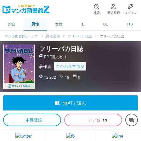
検索
新規登録
ログイン
総合
男性
女性
TL
BL
R18
マンガ図書館Zトップ
男性漫画
フリーバカ日誌
フリーバカ日誌
フリーバカ日誌
picture_as_pdf
PDF購入有り
著作者
ニシムラマコジ
face
12,232
favorite_border
19
question_answer
0
auto_stories
無料で読む
本棚登録
いいね
19
forum