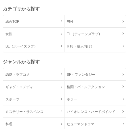
カテゴリから探す
総合TOP
男性
女性
TL（ティーンズラブ）
BL（ボーイズラブ）
R18（成人向け）
ジャンルから探す
恋愛・ラブコメ
SF・ファンタジー
ギャグ・コメディ
格闘・バトルアクション
スポーツ
ホラー
ミステリー・サスペンス
バイオレンス・ハードボイルド
料理
ヒューマンドラマ