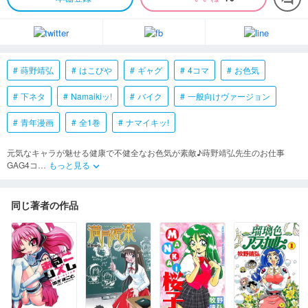
蒔野靖弘
はこびや
ギャグ
4コマ
お色気
下ネタ
Namaikiッ!
バイク
一般向けヴァージョン
青年漫画
全1巻
ナマイキッ!
元気なキャラが魅せる健康で不健全なお色気が素敵♪蒔野靖弘先生のお仕事
GAG4コ
…
もっと見る
keyboard_arrow_down
同じ著者の作品