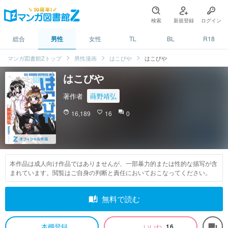
検索
新規登録
ログイン
総合
男性
女性
TL
BL
R18
マンガ図書館Zトップ
男性漫画
はこびや
はこびや
はこびや
著作者
蒔野靖弘
face
16,189
favorite_border
16
question_answer
0
本作品は成人向け作品ではありませんが、一部暴力的または性的な描写が含
まれています。閲覧はご自身の判断と責任においておこなってください。
auto_stories
無料で読む
本棚登録
いいね
16
forum