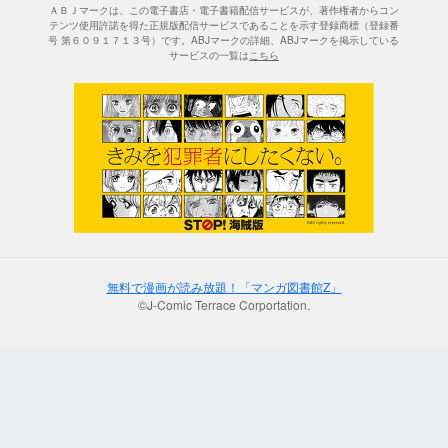
ＡＢＪマークは、この電子書店・電子書籍配信サービスが、著作権者からコン
テンツ使用許諾を得た正規版配信サービスであることを示す登録商標（登録番
号 第６０９１７１３号）です。ABJマークの詳細、ABJマークを掲示している
サービスの一覧は
こちら
無料で漫画が読み放題！「マンガ図書館Z」
©J-Comic Terrace Corportation.