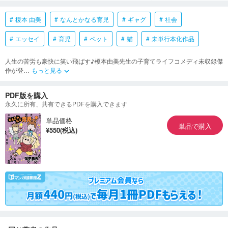
榎本 由美
なんとかなる育児
ギャグ
社会
エッセイ
育児
ペット
猫
未単行本化作品
人生の苦労も豪快に笑い飛ばす♪榎本由美先生の子育てライフコメディ未収録傑
作が登
…
もっと見る
keyboard_arrow_down
PDF版を購入
永久に所有、共有できるPDFを購入できます
単品価格
単品で購入
¥550(税込)