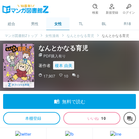
検索
新規登録
ログイン
総合
男性
女性
TL
BL
R18
マンガ図書館Zトップ
女性漫画
なんとかなる育児
なんとかなる育児
なんとかなる育児
picture_as_pdf
PDF購入有り
著作者
榎本 由美
face
17,907
favorite_border
10
question_answer
0
auto_stories
無料で読む
本棚登録
いいね
10
forum