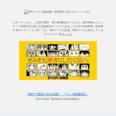
ＡＢＪマークは、この電子書店・電子書籍配信サービスが、著作権者からコン
テンツ使用許諾を得た正規版配信サービスであることを示す登録商標（登録番
号 第６０９１７１３号）です。ABJマークの詳細、ABJマークを掲示している
サービスの一覧は
こちら
無料で漫画が読み放題！「マンガ図書館Z」
©J-Comic Terrace Corportation.