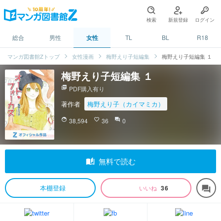
検索
新規登録
ログイン
総合
男性
女性
TL
BL
R18
マンガ図書館Zトップ
女性漫画
梅野えり子短編集
梅野えり子短編集 １
梅野えり子短編集 １
picture_as_pdf
PDF購入有り
著作者
梅野えり子（カイマミカ）
face
38,594
favorite_border
36
question_answer
0
auto_stories
無料で読む
本棚登録
いいね
36
forum