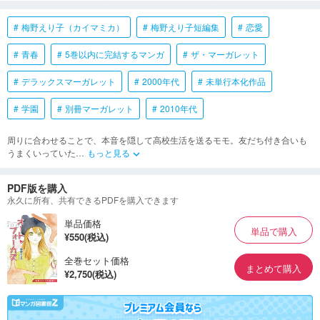
梅野えり子（カイマミカ）
梅野えり子短編集
恋愛
青春
5巻以内に完結するマンガ
ザ・マーガレット
デラックスマーガレット
2000年代
未単行本化作品
学園
別冊マーガレット
2010年代
周りに合わせることで、本音を隠して高校生活を送るモモ。友だち付き合いも
うまくいっていた
…
もっと見る
keyboard_arrow_down
PDF版を購入
永久に所有、共有できるPDFを購入できます
単品価格
単品で購入
¥550(税込)
全巻セット価格
まとめて購入
¥2,750(税込)