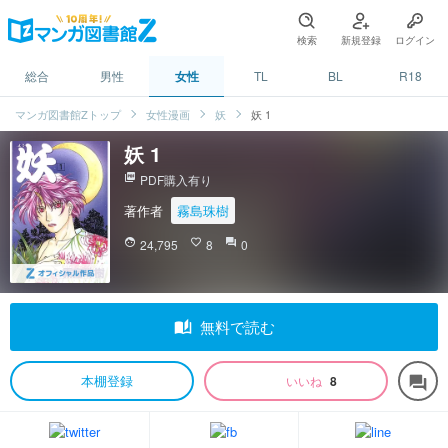
検索
新規登録
ログイン
総合
男性
女性
TL
BL
R18
マンガ図書館Zトップ
女性漫画
妖
妖 1
妖 1
picture_as_pdf
PDF購入有り
著作者
霧島珠樹
face
24,795
favorite_border
8
question_answer
0
auto_stories
無料で読む
本棚登録
いいね
8
forum