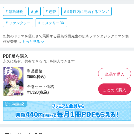
霧島珠樹
妖
恋愛
5巻以内に完結するマンガ
ファンタジー
ミステリーDX
幻想のドラマを優しさで展開する霧島珠樹先生の伝奇ファンタジックロマン傑
作が登場
…
もっと見る
keyboard_arrow_down
PDF版を購入
永久に所有、共有できるPDFを購入できます
単品価格
単品で購入
¥550(税込)
全巻セット価格
まとめて購入
¥1,320(税込)