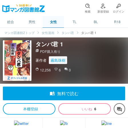
検索
新規登録
ログイン
総合
男性
女性
TL
BL
R18
マンガ図書館Zトップ
女性漫画
タンパ君
タンパ君 1
タンパ君 1
picture_as_pdf
PDF購入有り
著作者
霧島珠樹
face
12,256
favorite_border
6
question_answer
0
auto_stories
無料で読む
本棚登録
いいね
6
forum