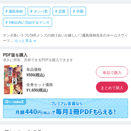
霧島珠樹
タンパ君
恋愛
学園
5巻以内に完結するマンガ
テンポ良いラブLOVEメンズの掛け合いが嬉しい♡霧島珠樹先生のホームスウィ
ーツ
…
もっと見る
keyboard_arrow_down
PDF版を購入
永久に所有、共有できるPDFを購入できます
単品価格
単品で購入
¥550(税込)
全巻セット価格
まとめて購入
¥1,650(税込)