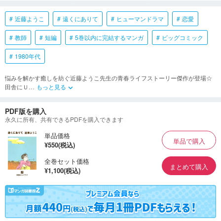
近藤ようこ
遠くにありて
ヒューマンドラマ
恋愛
教師
短編
5巻以内に完結するマンガ
ビッグコミック
1980年代
悩みを解かす癒しを紡ぐ近藤ようこ先生の青春ライフストーリー傑作が登場☆
田舎にＵ
…
もっと見る
keyboard_arrow_down
PDF版を購入
永久に所有、共有できるPDFを購入できます
単品価格
単品で購入
¥550(税込)
全巻セット価格
まとめて購入
¥1,100(税込)