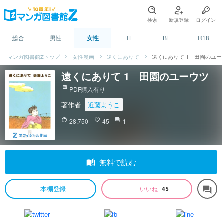
検索
新規登録
ログイン
総合
男性
女性
TL
BL
R18
マンガ図書館Zトップ
女性漫画
遠くにありて
遠くにありて 1 田園のユ
遠くにありて 1 田園のユーウツ
picture_as_pdf
PDF購入有り
著作者
近藤ようこ
face
28,750
favorite_border
45
question_answer
1
auto_stories
無料で読む
本棚登録
いいね
45
forum