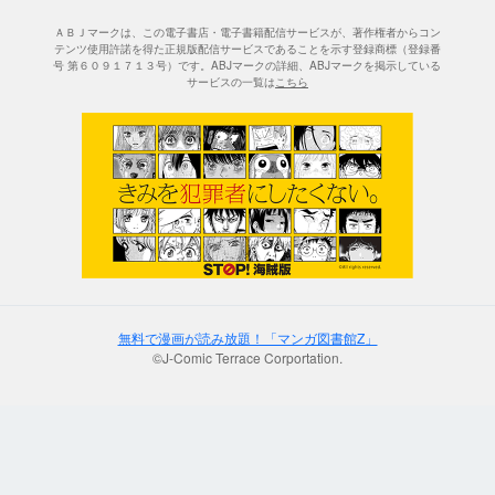
ＡＢＪマークは、この電子書店・電子書籍配信サービスが、著作権者からコン
テンツ使用許諾を得た正規版配信サービスであることを示す登録商標（登録番
号 第６０９１７１３号）です。ABJマークの詳細、ABJマークを掲示している
サービスの一覧は
こちら
無料で漫画が読み放題！「マンガ図書館Z」
©J-Comic Terrace Corportation.