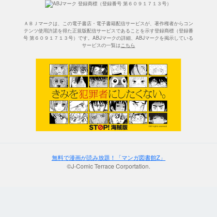
ＡＢＪマークは、この電子書店・電子書籍配信サービスが、著作権者からコン
テンツ使用許諾を得た正規版配信サービスであることを示す登録商標（登録番
号 第６０９１７１３号）です。ABJマークの詳細、ABJマークを掲示している
サービスの一覧は
こちら
無料で漫画が読み放題！「マンガ図書館Z」
©J-Comic Terrace Corportation.