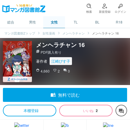
検索
新規登録
ログイン
総合
男性
女性
TL
BL
R18
マンガ図書館Zトップ
女性漫画
メンヘラチャン
メンヘラチャン 16
メンヘラチャン 16
picture_as_pdf
PDF購入有り
著作者
江崎びす子
face
4,660
favorite_border
2
question_answer
0
auto_stories
無料で読む
本棚登録
いいね
2
forum