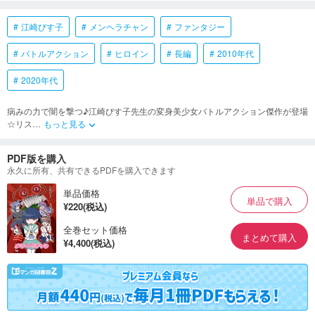
江崎びす子
メンヘラチャン
ファンタジー
バトルアクション
ヒロイン
長編
2010年代
2020年代
病みの力で闇を撃つ♪江崎びす子先生の変身美少女バトルアクション傑作が登場
☆リス
…
もっと見る
keyboard_arrow_down
PDF版を購入
永久に所有、共有できるPDFを購入できます
単品価格
単品で購入
¥220(税込)
全巻セット価格
まとめて購入
¥4,400(税込)