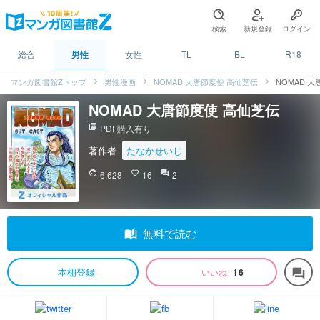
検索
新規登録
ログイン
総合
男性
女性
TL
BL
R18
マンガ図書館Zトップ
男性漫画
NOMAD 大唐節度使 高仙芝伝
NOMAD 
NOMAD 大唐節度使 高仙芝伝
picture_as_pdf
PDF購入有り
著作者
たなかせいじ
face
6,628
favorite_border
16
question_answer
2
auto_stories
無料で読む
本棚登録
いいね
16
forum