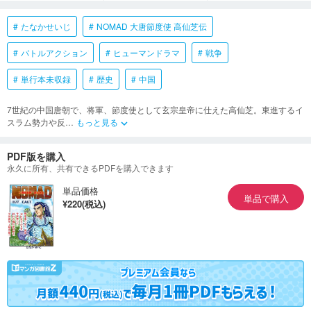
たなかせいじ
NOMAD 大唐節度使 高仙芝伝
バトルアクション
ヒューマンドラマ
戦争
単行本未収録
歴史
中国
7世紀の中国唐朝で、将軍、節度使として玄宗皇帝に仕えた高仙芝。東進するイ
スラム勢力や反
…
もっと見る
keyboard_arrow_down
PDF版を購入
永久に所有、共有できるPDFを購入できます
単品価格
単品で購入
¥220(税込)