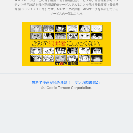
ＡＢＪマークは、この電子書店・電子書籍配信サービスが、著作権者からコン
テンツ使用許諾を得た正規版配信サービスであることを示す登録商標（登録番
号 第６０９１７１３号）です。ABJマークの詳細、ABJマークを掲示している
サービスの一覧は
こちら
無料で漫画が読み放題！「マンガ図書館Z」
©J-Comic Terrace Corportation.