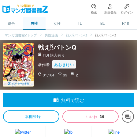
検索
新規登録
ログイン
総合
男性
女性
TL
BL
R18
マンガ図書館Zトップ
男性漫画
戦え⁉︎バトンQ
戦え⁉︎バトンQ
戦え⁉︎バトンQ
picture_as_pdf
PDF購入有り
著作者
あおきけい
face
31,164
favorite_border
39
question_answer
2
auto_stories
無料で読む
本棚登録
いいね
39
forum