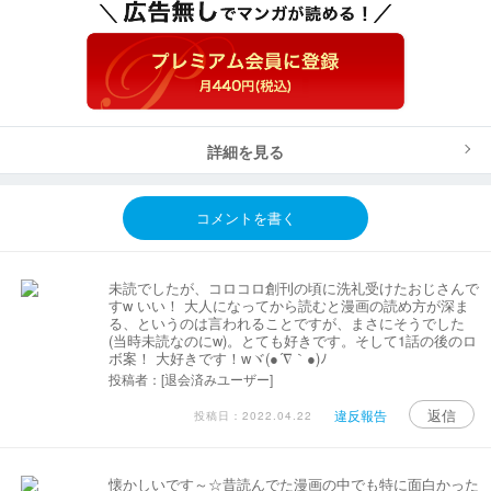
詳細を見る
コメントを書く
未読でしたが、コロコロ創刊の頃に洗礼受けたおじさんで
す‪w いい！ 大人になってから読むと漫画の読め方が深ま
る、というのは言われることですが、まさにそうでした
(当時未読なのに‪w)。とても好きです。そして1話の後のロ
ボ案！ 大好きです！‪wヾ(●´∇｀●)ﾉ
投稿者：[退会済みユーザー]
返信
違反報告
投稿日：2022.04.22
懐かしいです～☆昔読んでた漫画の中でも特に面白かった