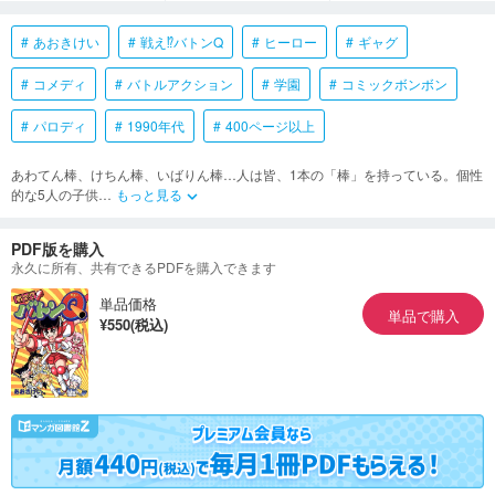
あおきけい
戦え⁉︎バトンQ
ヒーロー
ギャグ
コメディ
バトルアクション
学園
コミックボンボン
パロディ
1990年代
400ページ以上
あわてん棒、けちん棒、いばりん棒…人は皆、1本の「棒」を持っている。個性
的な5人の子供
…
もっと見る
keyboard_arrow_down
PDF版を購入
永久に所有、共有できるPDFを購入できます
単品価格
単品で購入
¥550(税込)