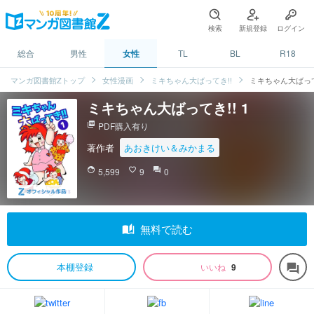
検索
新規登録
ログイン
総合
男性
女性
TL
BL
R18
マンガ図書館Zトップ
女性漫画
ミキちゃん大ばってき!!
ミキちゃん大ばってき
ミキちゃん大ばってき!! 1
picture_as_pdf
PDF購入有り
著作者
あおきけい＆みかまる
face
5,599
favorite_border
9
question_answer
0
auto_stories
無料で読む
本棚登録
いいね
9
forum