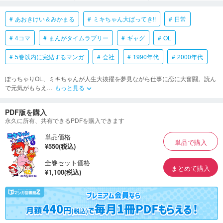
あおきけい＆みかまる
ミキちゃん大ばってき!!
日常
4コマ
まんがタイムラブリー
ギャグ
OL
5巻以内に完結するマンガ
会社
1990年代
2000年代
ぽっちゃりOL、ミキちゃんが人生大抜擢を夢見ながら仕事に恋に大奮闘。読ん
で元気がもらえ
…
もっと見る
keyboard_arrow_down
PDF版を購入
永久に所有、共有できるPDFを購入できます
単品価格
単品で購入
¥550(税込)
全巻セット価格
まとめて購入
¥1,100(税込)