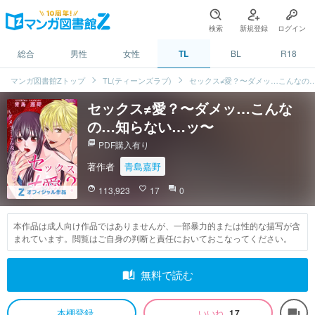
検索
新規登録
ログイン
総合
男性
女性
TL
BL
R18
マンガ図書館Zトップ
TL(ティーンズラブ)
セックス≠愛？〜ダメッ…こんなの
セックス≠愛？〜ダメッ…こんな
の…知らない…ッ〜
picture_as_pdf
PDF購入有り
著作者
青島嘉野
face
113,923
favorite_border
17
question_answer
0
本作品は成人向け作品ではありませんが、一部暴力的または性的な描写が含
まれています。閲覧はご自身の判断と責任においておこなってください。
auto_stories
無料で読む
本棚登録
いいね
17
forum