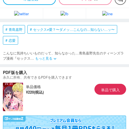
青島嘉野
セックス≠愛？〜ダメッ…こんなの…知らない…ッ〜
恋愛
こんなに気持ちいいものだって、知らなかった…青島嘉野先生のティーンズラ
ブ漫画『セックス
…
もっと見る
keyboard_arrow_down
PDF版を購入
永久に所有、共有できるPDFを購入できます
単品価格
単品で購入
¥220(税込)