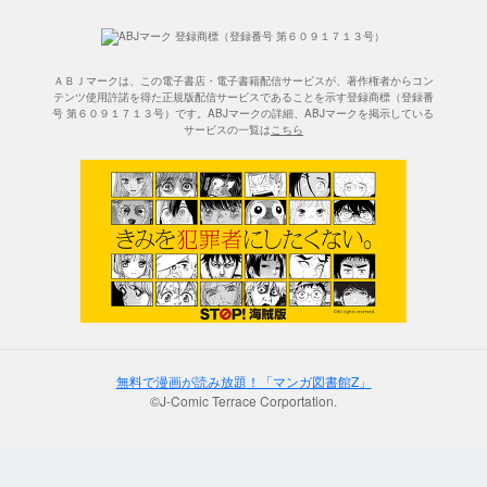
ＡＢＪマークは、この電子書店・電子書籍配信サービスが、著作権者からコン
テンツ使用許諾を得た正規版配信サービスであることを示す登録商標（登録番
号 第６０９１７１３号）です。ABJマークの詳細、ABJマークを掲示している
サービスの一覧は
こちら
無料で漫画が読み放題！「マンガ図書館Z」
©J-Comic Terrace Corportation.