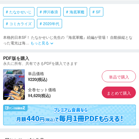
たなかせいじ
押川春浪
海底軍艦
SF
コミカライズ
2020年代
本格的日本SF！ たなかせいじ先生の『海底軍艦』続編が登場！ 自動操縦とな
った電光は海
…
もっと見る
keyboard_arrow_down
PDF版を購入
永久に所有、共有できるPDFを購入できます
単品価格
単品で購入
¥220(税込)
全巻セット価格
まとめて購入
¥4,620(税込)