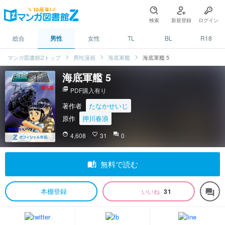
検索
新規登録
ログイン
総合
男性
女性
TL
BL
R18
マンガ図書館Zトップ
男性漫画
海底軍艦
海底軍艦 5
海底軍艦 5
picture_as_pdf
PDF購入有り
著作者
たなかせいじ
原作
押川春浪
face
4,608
favorite_border
31
question_answer
0
auto_stories
無料で読む
本棚登録
いいね
31
forum