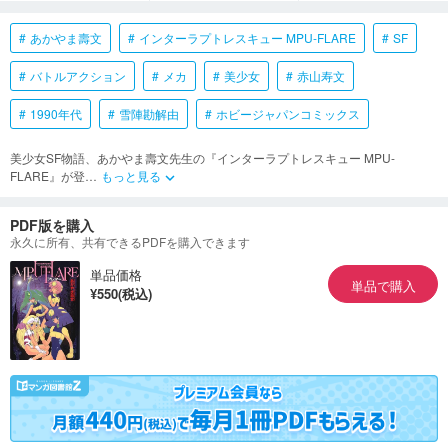
あかやま壽文
インターラプトレスキュー MPU-FLARE
SF
バトルアクション
メカ
美少女
赤山寿文
1990年代
雪陣勘解由
ホビージャパンコミックス
美少女SF物語、あかやま壽文先生の『インターラプトレスキュー MPU-
FLARE』が登
…
もっと見る
keyboard_arrow_down
PDF版を購入
永久に所有、共有できるPDFを購入できます
単品価格
単品で購入
¥550(税込)