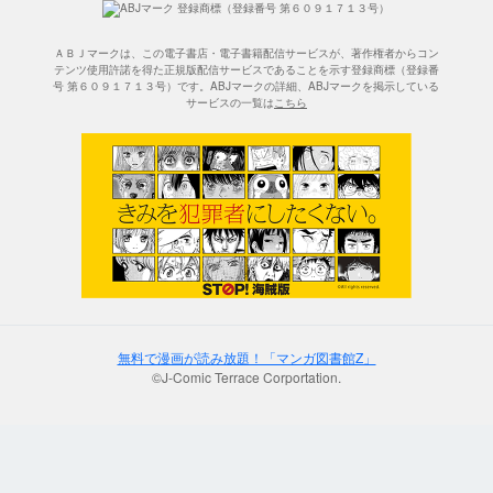
ＡＢＪマークは、この電子書店・電子書籍配信サービスが、著作権者からコン
テンツ使用許諾を得た正規版配信サービスであることを示す登録商標（登録番
号 第６０９１７１３号）です。ABJマークの詳細、ABJマークを掲示している
サービスの一覧は
こちら
無料で漫画が読み放題！「マンガ図書館Z」
©J-Comic Terrace Corportation.