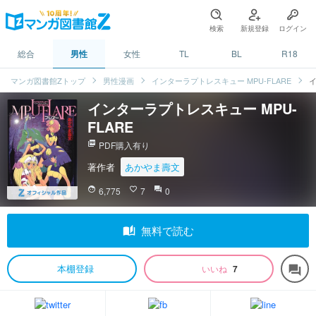
検索
新規登録
ログイン
総合
男性
女性
TL
BL
R18
マンガ図書館Zトップ
男性漫画
インターラプトレスキュー MPU-FLARE
イ
インターラプトレスキュー MPU-
FLARE
picture_as_pdf
PDF購入有り
著作者
あかやま壽文
face
6,775
favorite_border
7
question_answer
0
auto_stories
無料で読む
本棚登録
いいね
7
forum