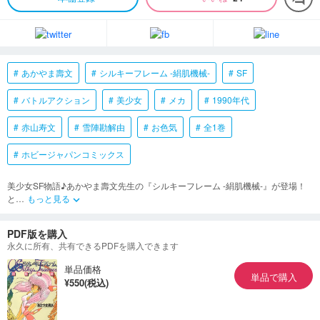
あかやま壽文
シルキーフレーム -絹肌機械-
SF
バトルアクション
美少女
メカ
1990年代
赤山寿文
雪陣勘解由
お色気
全1巻
ホビージャパンコミックス
美少女SF物語♪あかやま壽文先生の『シルキーフレーム -絹肌機械-』が登場！
と
…
もっと見る
keyboard_arrow_down
PDF版を購入
永久に所有、共有できるPDFを購入できます
単品価格
単品で購入
¥550(税込)