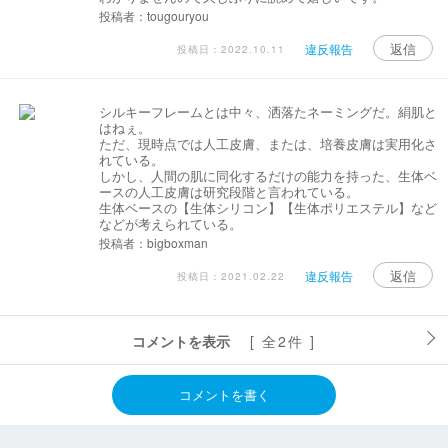
投稿者：tougouryou
返信
違反報告
投稿日：2022.10.11
シルキーフレームとは中々、洒落たネーミングだ。絹肌と
はねぇ。
ただ、現時点では人工皮膚、または、培養皮膚は実用化さ
れている。
しかし、人間の肌に同化するだけの能力を持った、生体ベ
ースの人工皮膚は研究段階と言われている。
生体ベースの【生体シリコン】【生体ポリエステル】など
などが考えられている。
投稿者：bigboxman
返信
違反報告
投稿日：2021.02.22
コメントを表示
[ 全2件 ]
コメントを書く