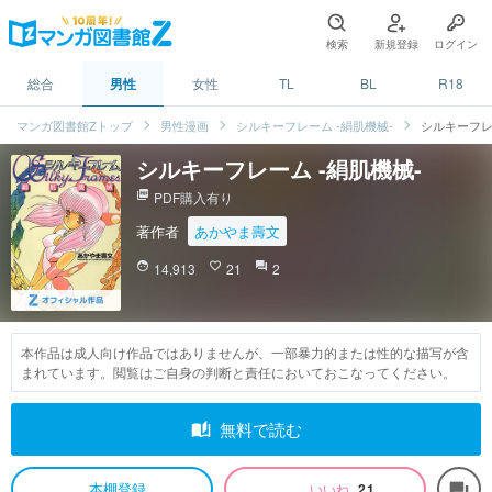
検索
新規登録
ログイン
総合
男性
女性
TL
BL
R18
マンガ図書館Zトップ
男性漫画
シルキーフレーム -絹肌機械-
シルキーフレ
シルキーフレーム -絹肌機械-
picture_as_pdf
PDF購入有り
著作者
あかやま壽文
face
14,913
favorite_border
21
question_answer
2
本作品は成人向け作品ではありませんが、一部暴力的または性的な描写が含
まれています。閲覧はご自身の判断と責任においておこなってください。
auto_stories
無料で読む
本棚登録
いいね
21
forum