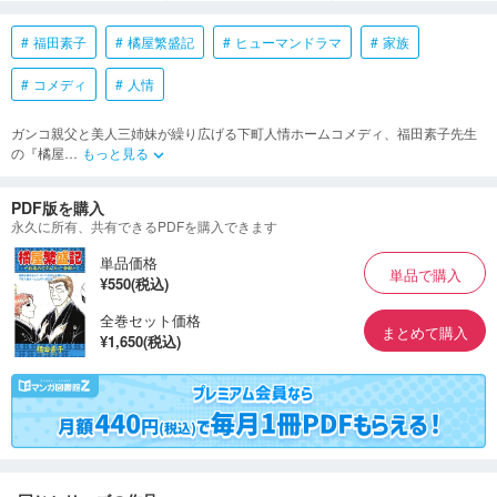
福田素子
橘屋繁盛記
ヒューマンドラマ
家族
コメディ
人情
ガンコ親父と美人三姉妹が繰り広げる下町人情ホームコメディ、福田素子先生
の『橘屋
…
もっと見る
keyboard_arrow_down
PDF版を購入
永久に所有、共有できるPDFを購入できます
単品価格
単品で購入
¥550(税込)
全巻セット価格
まとめて購入
¥1,650(税込)