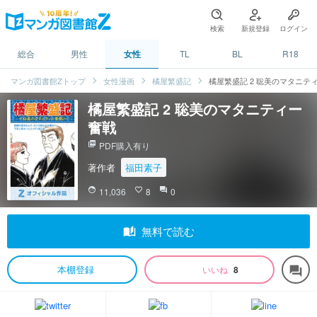
検索
新規登録
ログイン
総合
男性
女性
TL
BL
R18
マンガ図書館Zトップ
女性漫画
橘屋繁盛記
橘屋繁盛記 2 聡美のマタニテ
橘屋繁盛記 2 聡美のマタニティー
奮戦
picture_as_pdf
PDF購入有り
著作者
福田素子
face
11,036
favorite_border
8
question_answer
0
auto_stories
無料で読む
本棚登録
いいね
8
forum