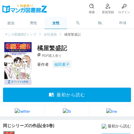
検索
新規登録
ログイン
総合
男性
女性
TL
BL
R18
マンガ図書館Zトップ
女性漫画
橘屋繁盛記
橘屋繁盛記
picture_as_pdf
PDF購入有り
著作者
福田素子
auto_stories
最初から読む
同じシリーズの作品(全3巻)
最初から読む