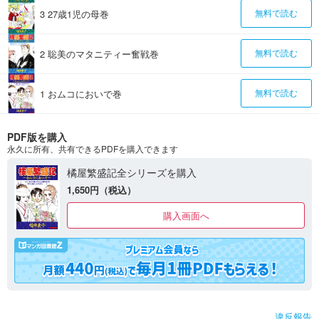
3 27歳1児の母巻
無料で読む
2 聡美のマタニティー奮戦巻
無料で読む
1 おムコにおいで巻
無料で読む
PDF版を購入
永久に所有、共有できるPDFを購入できます
橘屋繁盛記全シリーズを購入
1,650円（税込）
購入画面へ
違反報告