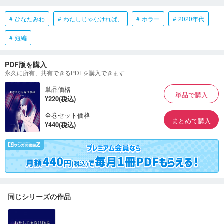
ひなたみわ
わたしじゃなければ、
ホラー
2020年代
短編
PDF版を購入
永久に所有、共有できるPDFを購入できます
単品価格
単品で購入
¥220(税込)
全巻セット価格
まとめて購入
¥440(税込)
同じシリーズの作品