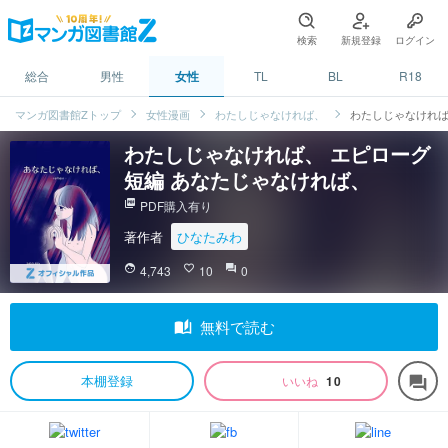
検索
新規登録
ログイン
総合
男性
女性
TL
BL
R18
マンガ図書館Zトップ
女性漫画
わたしじゃなければ、
わたしじゃなければ
わたしじゃなければ、 エピローグ
短編 あなたじゃなければ、
picture_as_pdf
PDF購入有り
著作者
ひなたみわ
face
4,743
favorite_border
10
question_answer
0
auto_stories
無料で読む
本棚登録
いいね
10
forum