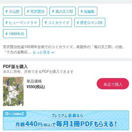
片山愁
宮沢賢治
風の又三郎
短編集
ヒューマンドラマ
コミカライズ
歴史ロマンDX
1990年代
宮沢賢治生誕100周年企画でのコミカライズ。表題作の「風の又三郎」の他、
「十力の金剛石
…
もっと見る
keyboard_arrow_down
PDF版を購入
永久に所有、共有できるPDFを購入できます
単品価格
単品で購入
¥550(税込)