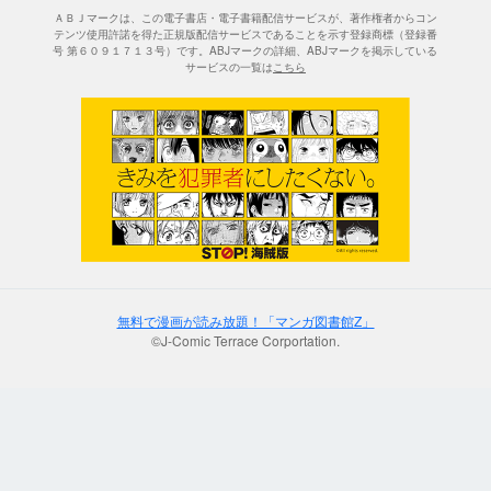
ＡＢＪマークは、この電子書店・電子書籍配信サービスが、著作権者からコン
テンツ使用許諾を得た正規版配信サービスであることを示す登録商標（登録番
号 第６０９１７１３号）です。ABJマークの詳細、ABJマークを掲示している
サービスの一覧は
こちら
無料で漫画が読み放題！「マンガ図書館Z」
©J-Comic Terrace Corportation.