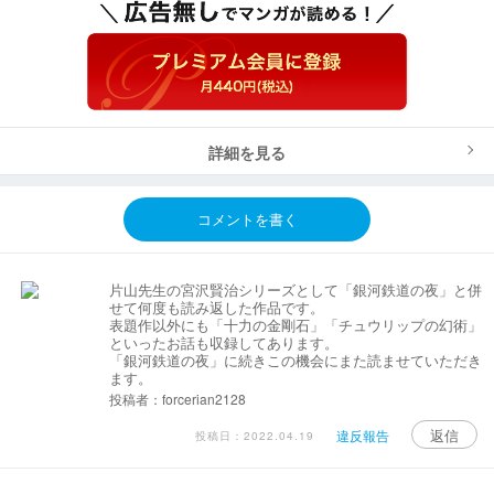
詳細を見る
コメントを書く
片山先生の宮沢賢治シリーズとして「銀河鉄道の夜」と併
せて何度も読み返した作品です。
表題作以外にも「十力の金剛石」「チュウリップの幻術」
といったお話も収録してあります。
「銀河鉄道の夜」に続きこの機会にまた読ませていただき
ます。
投稿者：forcerian2128
返信
違反報告
投稿日：2022.04.19