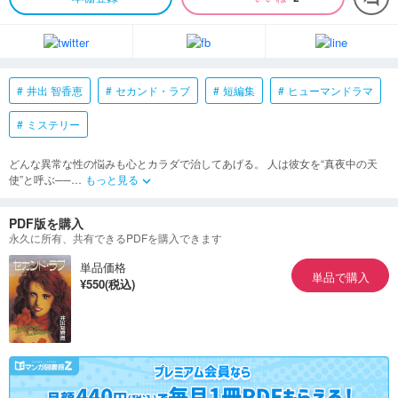
井出 智香恵
セカンド・ラブ
短編集
ヒューマンドラマ
ミステリー
どんな異常な性の悩みも心とカラダで治してあげる。 人は彼女を“真夜中の天
使”と呼ぶ──
…
もっと見る
keyboard_arrow_down
PDF版を購入
永久に所有、共有できるPDFを購入できます
単品価格
単品で購入
¥550(税込)