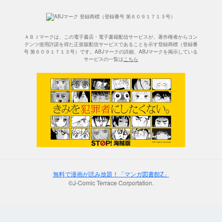
ＡＢＪマークは、この電子書店・電子書籍配信サービスが、著作権者からコン
テンツ使用許諾を得た正規版配信サービスであることを示す登録商標（登録番
号 第６０９１７１３号）です。ABJマークの詳細、ABJマークを掲示している
サービスの一覧は
こちら
無料で漫画が読み放題！「マンガ図書館Z」
©J-Comic Terrace Corportation.