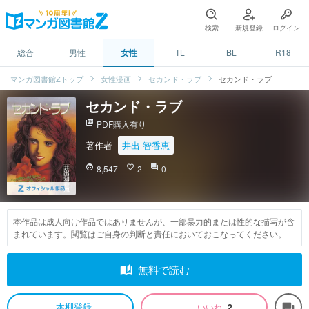
検索
新規登録
ログイン
総合
男性
女性
TL
BL
R18
マンガ図書館Zトップ
女性漫画
セカンド・ラブ
セカンド・ラブ
セカンド・ラブ
picture_as_pdf
PDF購入有り
著作者
井出 智香恵
face
8,547
favorite_border
2
question_answer
0
本作品は成人向け作品ではありませんが、一部暴力的または性的な描写が含
まれています。閲覧はご自身の判断と責任においておこなってください。
auto_stories
無料で読む
本棚登録
いいね
2
forum