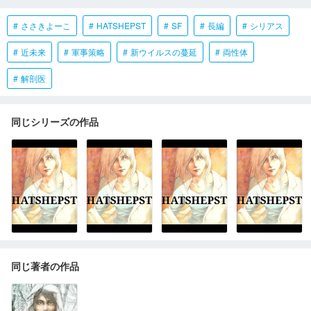
ささきよーこ
HATSHEPST
SF
長編
シリアス
近未来
軍事策略
新ウイルスの蔓延
両性体
解剖医
同じシリーズの作品
同じ著者の作品