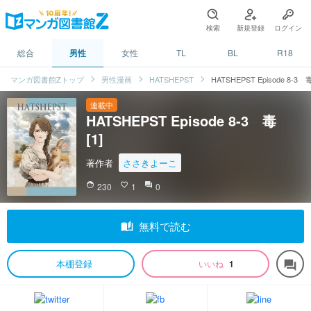
検索
新規登録
ログイン
総合
男性
女性
TL
BL
R18
マンガ図書館Zトップ
男性漫画
HATSHEPST
HATSHEPST Episode 8-3 
連載中
HATSHEPST Episode 8-3 毒
[1]
著作者
ささきよーこ
face
230
favorite_border
1
question_answer
0
auto_stories
無料で読む
本棚登録
いいね
1
forum