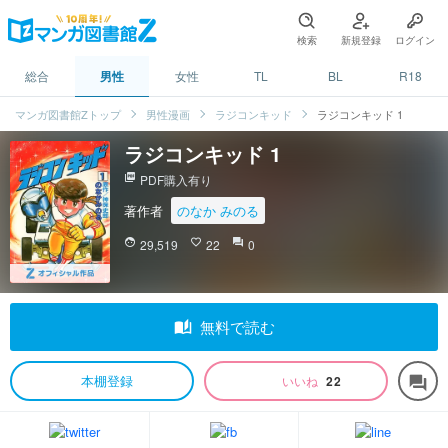
検索
新規登録
ログイン
総合
男性
女性
TL
BL
R18
マンガ図書館Zトップ
男性漫画
ラジコンキッド
ラジコンキッド 1
ラジコンキッド 1
picture_as_pdf
PDF購入有り
著作者
のなか みのる
face
29,519
favorite_border
22
question_answer
0
auto_stories
無料で読む
本棚登録
いいね
22
forum