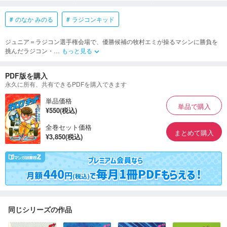
のなか みのる
ラジコンキッド
ジュニア＝ラジコン選手権会場で、優勝候補の牧村エミが操るマシンに勝負を
挑んだラジコン・
…
もっと見る
keyboard_arrow_down
PDF版を購入
永久に所有、共有できるPDFを購入できます
単品価格
単品で購入
¥550(税込)
全巻セット価格
まとめて購入
¥3,850(税込)
同じシリーズの作品