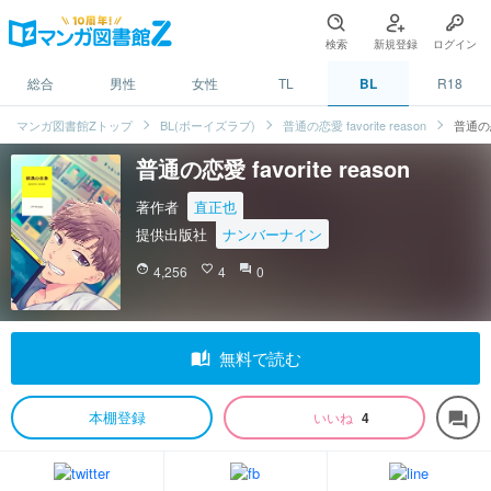
検索
新規登録
ログイン
総合
男性
女性
TL
BL
R18
マンガ図書館Zトップ
BL(ボーイズラブ)
普通の恋愛 favorite reason
普通の恋愛
普通の恋愛 favorite reason
著作者
直正也
提供出版社
ナンバーナイン
face
4,256
favorite_border
4
question_answer
0
auto_stories
無料で読む
本棚登録
いいね
4
forum