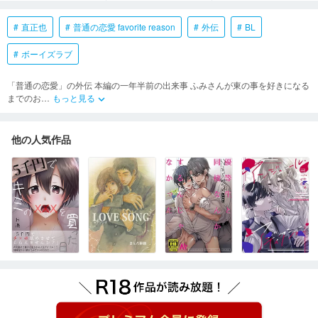
直正也
普通の恋愛 favorite reason
外伝
BL
ボーイズラブ
「普通の恋愛」の外伝 本編の一年半前の出来事 ふみさんが東の事を好きになる
までのお
…
もっと見る
keyboard_arrow_down
他の人気作品