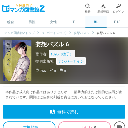
検索
新規登録
ログイン
総合
男性
女性
TL
BL
R18
マンガ図書館Zトップ
BL(ボーイズラブ)
妄想パズル
妄想パズル 6
妄想パズル 6
著作者
1095（徳子）
提供出版社
ナンバーナイン
face
766
favorite_border
0
question_answer
0
本作品は成人向け作品ではありませんが、一部暴力的または性的な描写が含
まれています。閲覧はご自身の判断と責任においておこなってください。
auto_stories
無料で読む
本棚登録
いいね
0
forum