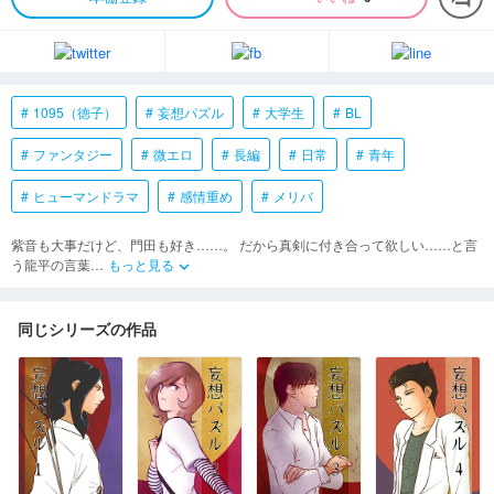
1095（徳子）
妄想パズル
大学生
BL
ファンタジー
微エロ
長編
日常
青年
ヒューマンドラマ
感情重め
メリバ
紫音も大事だけど、門田も好き……。 だから真剣に付き合って欲しい……と言
う龍平の言葉
…
もっと見る
keyboard_arrow_down
同じシリーズの作品