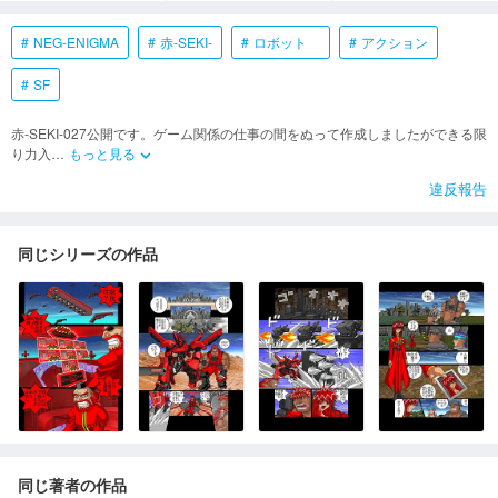
NEG-ENIGMA
赤-SEKI-
ロボット
アクション
SF
赤-SEKI-027公開です。ゲーム関係の仕事の間をぬって作成しましたができる限
り力入
…
もっと見る
keyboard_arrow_down
違反報告
同じシリーズの作品
同じ著者の作品