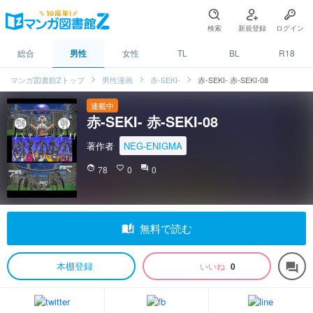
検索
新規登録
ログイン
総合
男性
女性
TL
BL
R18
マンガ図書館Zトップ
男性漫画
赤-SEKI-
赤-SEKI- 赤-SEKI-08
連載中
赤-SEKI- 赤-SEKI-08
著作者
NEG-ENIGMA
face
78
favorite_border
0
question_answer
0
auto_stories
無料で読む
本棚登録
いいね
0
forum