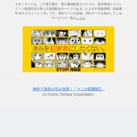
ＡＢＪマークは、この電子書店・電子書籍配信サービスが、著作権者からコン
テンツ使用許諾を得た正規版配信サービスであることを示す登録商標（登録番
号 第６０９１７１３号）です。ABJマークの詳細、ABJマークを掲示している
サービスの一覧は
こちら
無料で漫画が読み放題！「マンガ図書館Z」
©J-Comic Terrace Corportation.