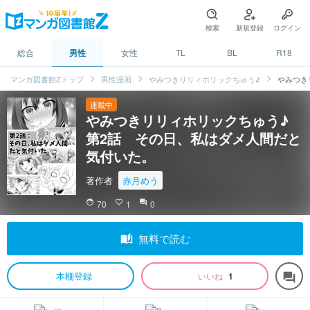
検索
新規登録
ログイン
総合
男性
女性
TL
BL
R18
マンガ図書館Zトップ
男性漫画
やみつきリリィホリックちゅう♪
やみつき
連載中
やみつきリリィホリックちゅう♪
第2話 その日、私はダメ人間だと
気付いた。
著作者
赤月めう
face
70
favorite_border
1
question_answer
0
auto_stories
無料で読む
本棚登録
いいね
1
forum