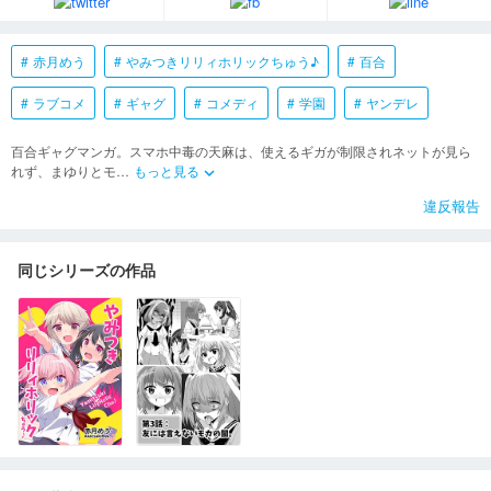
赤月めう
やみつきリリィホリックちゅう♪
百合
ラブコメ
ギャグ
コメディ
学園
ヤンデレ
百合ギャグマンガ。スマホ中毒の天麻は、使えるギガが制限されネットが見ら
れず、まゆりとモ
…
もっと見る
keyboard_arrow_down
違反報告
同じシリーズの作品