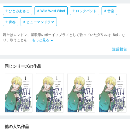
ひとみあさこ
Wild West Wind
ロックバンド
音楽
青春
ヒューマンドラマ
舞台はロンドン。聖歌隊のボーイソプラノとして歌っていたダリルは16歳にな
り、歌うことを
…
もっと見る
keyboard_arrow_down
違反報告
同じシリーズの作品
他の人気作品