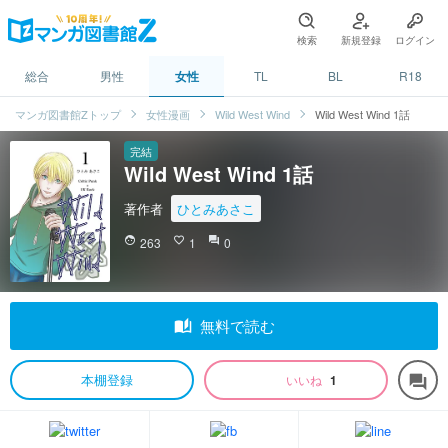
検索
新規登録
ログイン
総合
男性
女性
TL
BL
R18
マンガ図書館Zトップ
女性漫画
Wild West Wind
Wild West Wind 1話
完結
Wild West Wind 1話
著作者
ひとみあさこ
face
263
favorite_border
1
question_answer
0
auto_stories
無料で読む
本棚登録
いいね
1
forum