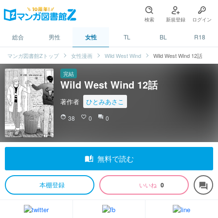
検索
新規登録
ログイン
総合
男性
女性
TL
BL
R18
マンガ図書館Zトップ
女性漫画
Wild West Wind
Wild West Wind 12話
完結
Wild West Wind 12話
著作者
ひとみあさこ
face
38
favorite_border
0
question_answer
0
auto_stories
無料で読む
本棚登録
いいね
0
forum