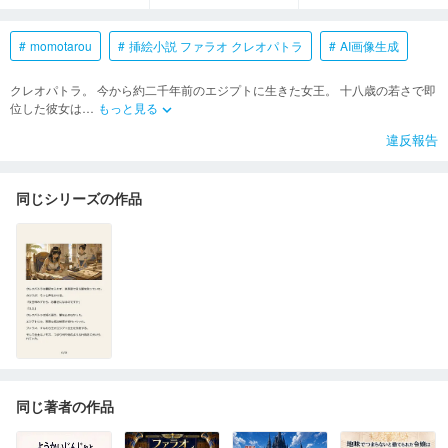
momotarou
挿絵小説 ファラオ クレオパトラ
AI画像生成
クレオパトラ。 今から約二千年前のエジプトに生きた女王。 十八歳の若さで即
位した彼女は
…
もっと見る
keyboard_arrow_down
違反報告
同じシリーズの作品
同じ著者の作品