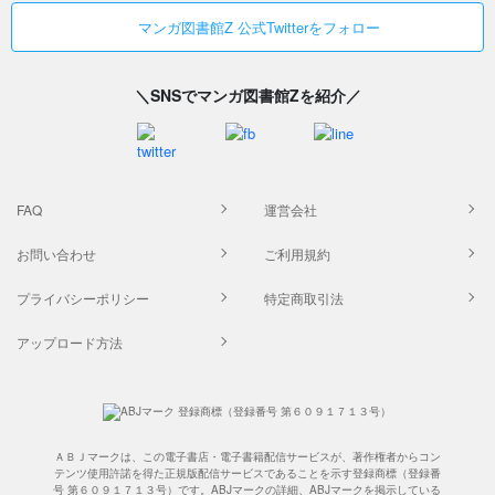
マンガ図書館Z 公式Twitterをフォロー
＼SNSでマンガ図書館Zを紹介／
FAQ
運営会社
お問い合わせ
ご利用規約
プライバシーポリシー
特定商取引法
アップロード方法
ＡＢＪマークは、この電子書店・電子書籍配信サービスが、著作権者からコン
テンツ使用許諾を得た正規版配信サービスであることを示す登録商標（登録番
号 第６０９１７１３号）です。ABJマークの詳細、ABJマークを掲示している