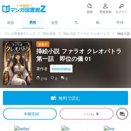
検索
新規登録
ログイン
総合
男性
女性
TL
BL
R18
マンガ図書館Zトップ
男性漫画
挿絵小説 ファラオ クレオパトラ
挿絵小説 
連載中
挿絵小説 ファラオ クレオパトラ
第一話 即位の儀 01
著作者
momotarou
face
216
favorite_border
0
question_answer
0
auto_stories
無料で読む
本棚登録
いいね
0
forum