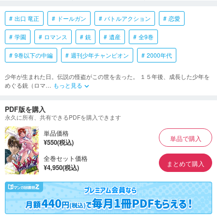
出口 竜正
ドールガン
バトルアクション
恋愛
学園
ロマンス
銃
遺産
全9巻
9巻以下の中編
週刊少年チャンピオン
2000年代
少年が生まれた日。伝説の怪盗がこの世を去った。 １５年後、成長した少年を
めぐる銃（ロマ
…
もっと見る
keyboard_arrow_down
PDF版を購入
永久に所有、共有できるPDFを購入できます
単品価格
単品で購入
¥550(税込)
全巻セット価格
まとめて購入
¥4,950(税込)