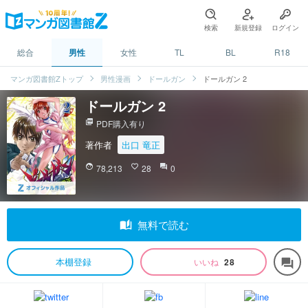
検索
新規登録
ログイン
総合
男性
女性
TL
BL
R18
マンガ図書館Zトップ
男性漫画
ドールガン
ドールガン 2
ドールガン 2
picture_as_pdf
PDF購入有り
著作者
出口 竜正
face
78,213
favorite_border
28
question_answer
0
auto_stories
無料で読む
本棚登録
いいね
28
forum