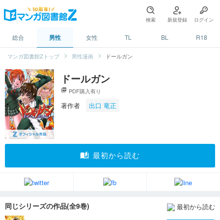
検索
新規登録
ログイン
総合
男性
女性
TL
BL
R18
マンガ図書館Zトップ
男性漫画
ドールガン
ドールガン
picture_as_pdf
PDF購入有り
著作者
出口 竜正
auto_stories
最初から読む
同じシリーズの作品(全9巻)
最初から読む