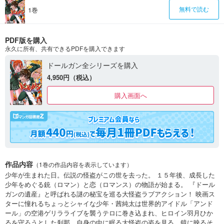
1巻
無料で読む
PDF版を購入
永久に所有、共有できるPDFを購入できます
ドールガン全シリーズを購入
4,950円（税込）
購入画面へ
作品内容
（1巻の作品内容を表示しています）
少年が生まれた日。伝説の怪盗がこの世を去った。 １５年後、成長した
少年をめぐる銃（ロマン）と恋（ロマンス）の物語が始まる。 『ドール
ガンの遺産』と呼ばれる謎の秘宝を巡る大怪盗ラブアクション！ 映画ス
ターに憧れるちょっとシャイな少年・茜純太は世界的アイドル「アンド
ール」の空港ゲリラライブを襲うテロに巻き込まれ、ヒロイン羽月ひか
るを守ろうとした刹那、自身の中に眠る大怪盗の姿を見る。鏡に映るそ