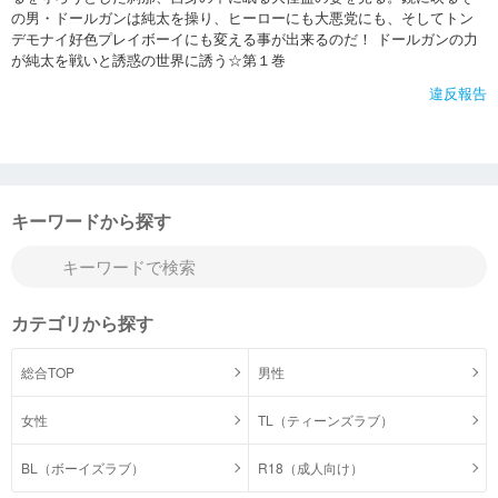
の男・ドールガンは純太を操り、ヒーローにも大悪党にも、そしてトン
デモナイ好色プレイボーイにも変える事が出来るのだ！ ドールガンの力
が純太を戦いと誘惑の世界に誘う☆第１巻
違反報告
キーワードから探す
カテゴリから探す
総合TOP
男性
女性
TL（ティーンズラブ）
BL（ボーイズラブ）
R18（成人向け）