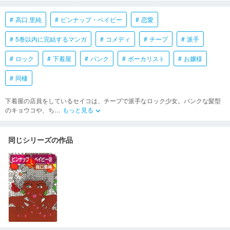
高口 里純
ピンナップ・ベイビー
恋愛
5巻以内に完結するマンガ
コメディ
チープ
派手
ロック
下着屋
パンク
ボーカリスト
お嬢様
同棲
下着屋の店員をしているセイコは、チープで派手なロック少女。パンクな髪型
のキョウコや、ち
…
もっと見る
keyboard_arrow_down
同じシリーズの作品