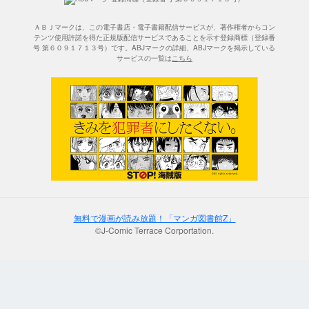
ＡＢＪマークは、この電子書店・電子書籍配信サービスが、著作権者からコン
テンツ使用許諾を得た正規版配信サービスであることを示す登録商標（登録番
号 第６０９１７１３号）です。ABJマークの詳細、ABJマークを掲示している
サービスの一覧は
こちら
無料で漫画が読み放題！「マンガ図書館Z」
©J-Comic Terrace Corportation.