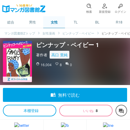
検索
新規登録
ログイン
総合
男性
女性
TL
BL
R18
マンガ図書館Zトップ
女性漫画
ピンナップ・ベイビー
ピンナップ・ベイビ
ピンナップ・ベイビー 1
著作者
高口 里純
face
16,004
favorite_border
8
question_answer
0
auto_stories
無料で読む
本棚登録
いいね
8
forum