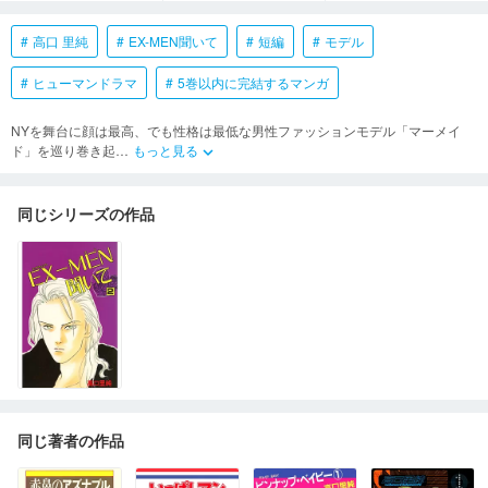
高口 里純
EX-MEN聞いて
短編
モデル
ヒューマンドラマ
5巻以内に完結するマンガ
NYを舞台に顔は最高、でも性格は最低な男性ファッションモデル「マーメイ
ド」を巡り巻き起
…
もっと見る
keyboard_arrow_down
同じシリーズの作品
同じ著者の作品