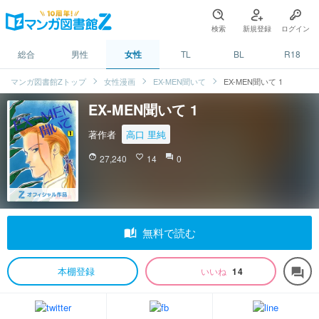
検索
新規登録
ログイン
総合
男性
女性
TL
BL
R18
マンガ図書館Zトップ
女性漫画
EX-MEN聞いて
EX-MEN聞いて 1
EX-MEN聞いて 1
著作者
高口 里純
face
27,240
favorite_border
14
question_answer
0
auto_stories
無料で読む
本棚登録
いいね
14
forum