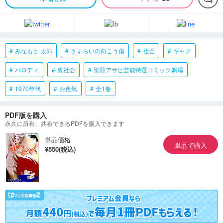
みなもと 太郎
さすらいの向こう傷
社会
ギャグ
パロディ
裏社会
別冊アサヒ芸能特選コミック劇場
1970年代
お色気
全1巻
PDF版を購入
永久に所有、共有できるPDFを購入できます
単品価格
単品で購入
¥550(税込)