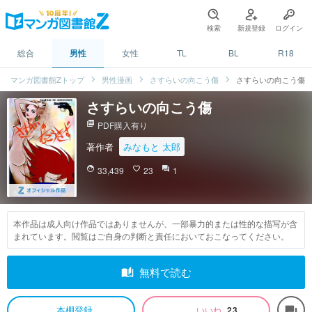
検索
新規登録
ログイン
総合
男性
女性
TL
BL
R18
マンガ図書館Zトップ
男性漫画
さすらいの向こう傷
さすらいの向こう傷
さすらいの向こう傷
picture_as_pdf
PDF購入有り
著作者
みなもと 太郎
face
33,439
favorite_border
23
question_answer
1
本作品は成人向け作品ではありませんが、一部暴力的または性的な描写が含
まれています。閲覧はご自身の判断と責任においておこなってください。
auto_stories
無料で読む
本棚登録
いいね
23
forum