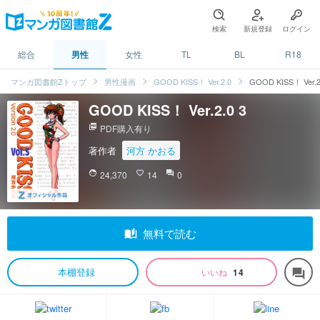
検索
新規登録
ログイン
総合
男性
女性
TL
BL
R18
マンガ図書館Zトップ
男性漫画
GOOD KISS！ Ver.2.0
GOOD KISS！ Ver.2
GOOD KISS！ Ver.2.0 3
picture_as_pdf
PDF購入有り
著作者
河方 かおる
face
24,370
favorite_border
14
question_answer
0
auto_stories
無料で読む
本棚登録
いいね
14
forum