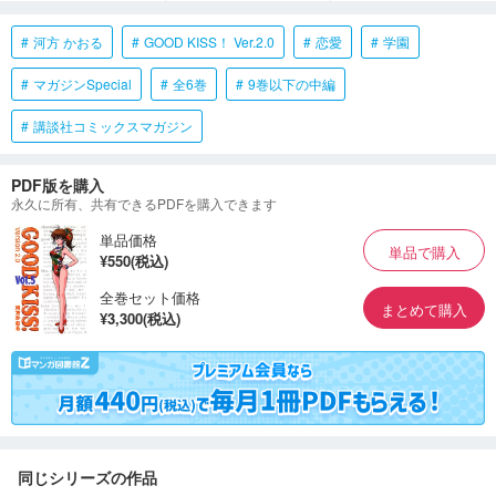
河方 かおる
GOOD KISS！ Ver.2.0
恋愛
学園
マガジンSpecial
全6巻
9巻以下の中編
講談社コミックスマガジン
PDF版を購入
永久に所有、共有できるPDFを購入できます
単品価格
単品で購入
¥550(税込)
全巻セット価格
まとめて購入
¥3,300(税込)
同じシリーズの作品