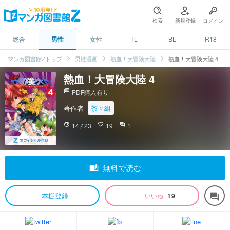
検索
新規登録
ログイン
総合
男性
女性
TL
BL
R18
マンガ図書館Zトップ
男性漫画
熱血！大冒険大陸
熱血！大冒険大陸 4
熱血！大冒険大陸 4
picture_as_pdf
PDF購入有り
著作者
茶々組
face
14,423
favorite_border
19
question_answer
1
auto_stories
無料で読む
本棚登録
いいね
19
forum