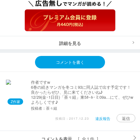
詳細を見る
コメントを書く
作者ですw
6巻の続きマンガを冬コミ93に同人誌で出す予定です！
良かったらぜひ、見に来てくださいね♪
12/29(金･1日目)「茶々組」東5ﾎｰﾙ･ミ09a…にて、ぜひw
Z作家
よろしくです♪
投稿者：茶々組
返信
違反報告
投稿日：2017.12.23
コメントを表示
[ 全1件 ]