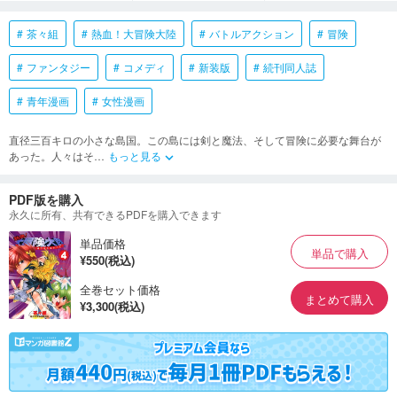
茶々組
熱血！大冒険大陸
バトルアクション
冒険
ファンタジー
コメディ
新装版
続刊同人誌
青年漫画
女性漫画
直径三百キロの小さな島国。この島には剣と魔法、そして冒険に必要な舞台が
あった。人々はそ
…
もっと見る
keyboard_arrow_down
PDF版を購入
永久に所有、共有できるPDFを購入できます
単品価格
単品で購入
¥550(税込)
全巻セット価格
まとめて購入
¥3,300(税込)