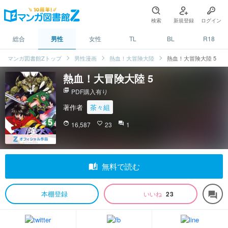
検索
新規登録
ログイン
総合
男性
女性
TL
BL
R18
マンガ図書館Zトップ
男性漫画
熱血！大冒険大陸
熱血！大冒険大陸 5
熱血！大冒険大陸 5
picture_as_pdf
PDF購入有り
著作者
茶々組
face
16,587
favorite_border
23
question_answer
1
auto_stories
無料で読む
本棚登録
いいね
23
forum