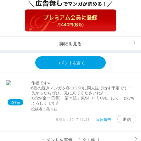
詳細を見る
コメントを書く
作者ですw
6巻の続きマンガを冬コミ93に同人誌で出す予定です！
良かったらぜひ、見に来てくださいね♪
12/29(金･1日目)「茶々組」東5ﾎｰﾙ･ミ09a…にて、ぜひw
Z作家
よろしくです♪
投稿者：茶々組
返信
違反報告
投稿日：2017.12.23
コメントを表示
[ 全1件 ]