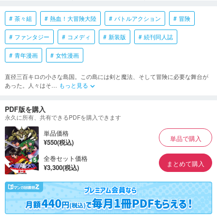
茶々組
熱血！大冒険大陸
バトルアクション
冒険
ファンタジー
コメディ
新装版
続刊同人誌
青年漫画
女性漫画
直径三百キロの小さな島国。この島には剣と魔法、そして冒険に必要な舞台が
あった。人々はそ
…
もっと見る
keyboard_arrow_down
PDF版を購入
永久に所有、共有できるPDFを購入できます
単品価格
単品で購入
¥550(税込)
全巻セット価格
まとめて購入
¥3,300(税込)