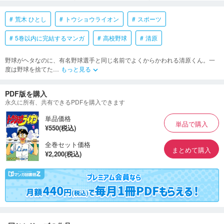
荒木 ひとし
トウショウライオン
スポーツ
5巻以内に完結するマンガ
高校野球
清原
野球がヘタなのに、有名野球選手と同じ名前でよくからかわれる清原くん。一
度は野球を捨てた
…
もっと見る
keyboard_arrow_down
PDF版を購入
永久に所有、共有できるPDFを購入できます
単品価格
単品で購入
¥550(税込)
全巻セット価格
まとめて購入
¥2,200(税込)