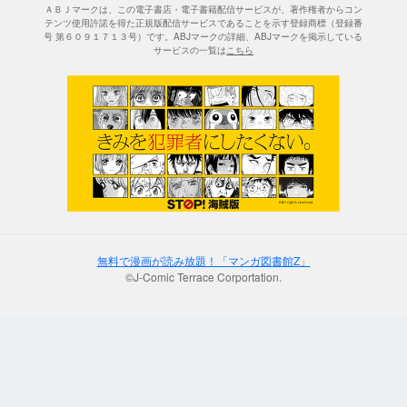
ＡＢＪマークは、この電子書店・電子書籍配信サービスが、著作権者からコン
テンツ使用許諾を得た正規版配信サービスであることを示す登録商標（登録番
号 第６０９１７１３号）です。ABJマークの詳細、ABJマークを掲示している
サービスの一覧は
こちら
無料で漫画が読み放題！「マンガ図書館Z」
©J-Comic Terrace Corportation.