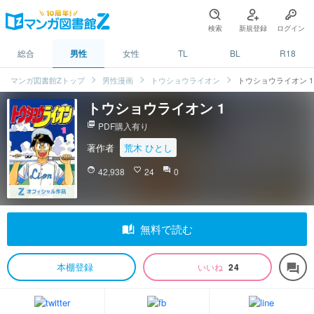
検索
新規登録
ログイン
総合
男性
女性
TL
BL
R18
マンガ図書館Zトップ
男性漫画
トウショウライオン
トウショウライオン 1
トウショウライオン 1
picture_as_pdf
PDF購入有り
著作者
荒木 ひとし
face
42,938
favorite_border
24
question_answer
0
auto_stories
無料で読む
本棚登録
いいね
24
forum