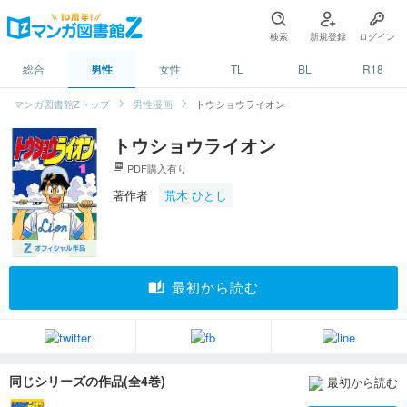
検索
新規登録
ログイン
総合
男性
女性
TL
BL
R18
マンガ図書館Zトップ
男性漫画
トウショウライオン
トウショウライオン
picture_as_pdf
PDF購入有り
著作者
荒木 ひとし
auto_stories
最初から読む
同じシリーズの作品(全4巻)
最初から読む