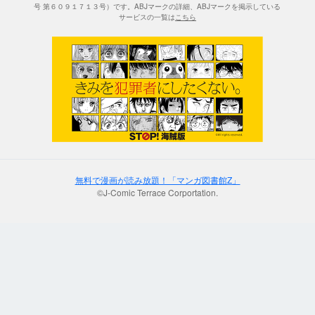
号 第６０９１７１３号）です。ABJマークの詳細、ABJマークを掲示している
サービスの一覧は
こちら
無料で漫画が読み放題！「マンガ図書館Z」
©J-Comic Terrace Corportation.
;