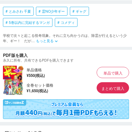
とみさわ 千夏
霊NO少年ギー
ギャグ
5巻以内に完結するマンガ
コメディ
学校で次々と起こる怪奇現象。それに立ち向かうのは、除霊が行えるという少
年、ギー！ だが
…
もっと見る
keyboard_arrow_down
PDF版を購入
永久に所有、共有できるPDFを購入できます
単品価格
単品で購入
¥550(税込)
全巻セット価格
まとめて購入
¥1,650(税込)