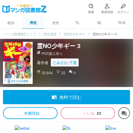
検索
新規登録
ログイン
総合
男性
女性
TL
BL
R18
マンガ図書館Zトップ
男性漫画
霊NO少年ギー
霊NO少年ギー 3
霊NO少年ギー 3
picture_as_pdf
PDF購入有り
著作者
とみさわ 千夏
face
32,644
favorite_border
22
question_answer
0
auto_stories
無料で読む
本棚登録
いいね
22
forum