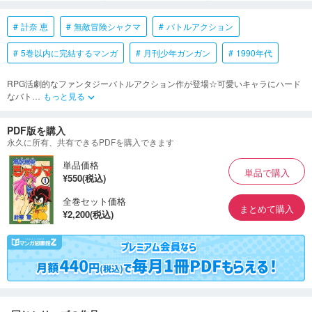
計奈 恵
無敵冒険シャクマ
バトルアクション
5巻以内に完結するマンガ
月刊少年ガンガン
1990年代
RPG活劇的なファンタジーバトルアクション作が登場☆可愛いキャラにハード
なバト
…
もっと見る
keyboard_arrow_down
PDF版を購入
永久に所有、共有できるPDFを購入できます
単品価格
単品で購入
¥550(税込)
全巻セット価格
まとめて購入
¥2,200(税込)