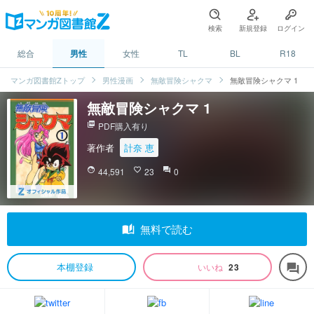
検索
新規登録
ログイン
総合
男性
女性
TL
BL
R18
マンガ図書館Zトップ
男性漫画
無敵冒険シャクマ
無敵冒険シャクマ 1
無敵冒険シャクマ 1
picture_as_pdf
PDF購入有り
著作者
計奈 恵
face
44,591
favorite_border
23
question_answer
0
auto_stories
無料で読む
本棚登録
いいね
23
forum