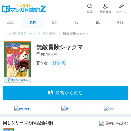
検索
新規登録
ログイン
総合
男性
女性
TL
BL
R18
マンガ図書館Zトップ
男性漫画
無敵冒険シャクマ
無敵冒険シャクマ
picture_as_pdf
PDF購入有り
著作者
計奈 恵
auto_stories
最初から読む
同じシリーズの作品(全4巻)
最初から読む