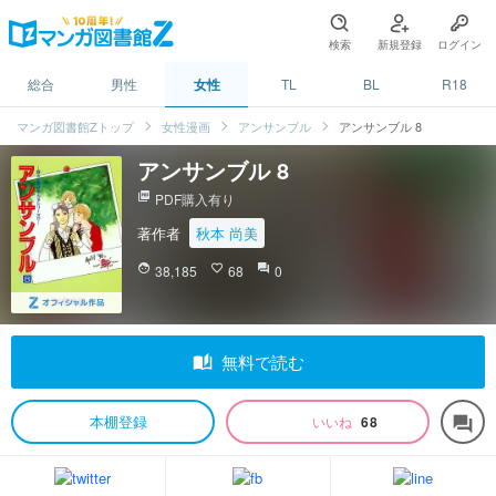
検索
新規登録
ログイン
総合
男性
女性
TL
BL
R18
マンガ図書館Zトップ
女性漫画
アンサンブル
アンサンブル 8
アンサンブル 8
picture_as_pdf
PDF購入有り
著作者
秋本 尚美
face
38,185
favorite_border
68
question_answer
0
auto_stories
無料で読む
本棚登録
いいね
68
forum