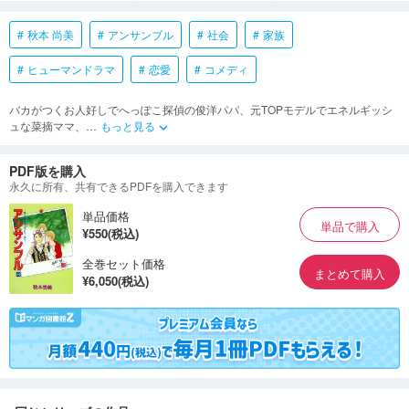
秋本 尚美
アンサンブル
社会
家族
ヒューマンドラマ
恋愛
コメディ
バカがつくお人好しでへっぽこ探偵の俊洋パパ、元TOPモデルでエネルギッシ
ュな菜摘ママ、
…
もっと見る
keyboard_arrow_down
PDF版を購入
永久に所有、共有できるPDFを購入できます
単品価格
単品で購入
¥550(税込)
全巻セット価格
まとめて購入
¥6,050(税込)