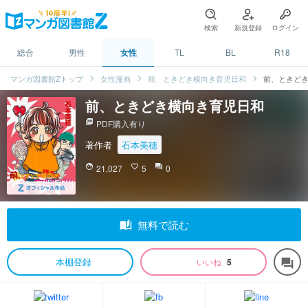
検索
新規登録
ログイン
総合
男性
女性
TL
BL
R18
マンガ図書館Zトップ
女性漫画
前、ときどき横向き育児日和
前、ときど
前、ときどき横向き育児日和
picture_as_pdf
PDF購入有り
著作者
石本美穂
face
21,027
favorite_border
5
question_answer
0
auto_stories
無料で読む
本棚登録
いいね
5
forum