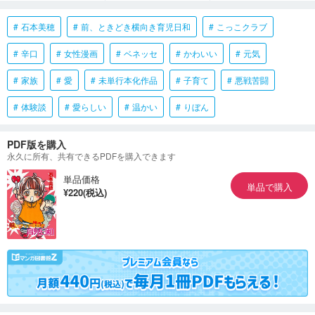
石本美穂
前、ときどき横向き育児日和
こっこクラブ
辛口
女性漫画
ベネッセ
かわいい
元気
家族
愛
未単行本化作品
子育て
悪戦苦闘
体験談
愛らしい
温かい
りぼん
PDF版を購入
永久に所有、共有できるPDFを購入できます
単品価格
単品で購入
¥220(税込)